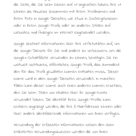
die Seite, die Sie beim Klicken auf +1 angesehen haben. Ihre +1
können als Hinweise zusammen mit Ihrem Profilnamen und
Ihrem Foto in Google-Diensten, wie etwa in Suchergebnissen
oder in Ihrem Google-Profil, oder an anderen Stellen auf
Websites und Anzeigen im Internet eingeblendet werden.
Google zeichnet Informationen über Ihre +1-Aktivitäten auf, um
die Google-Dienste für Sie und andere zu verbessern. Um die
Google+-Schaltfläche verwenden zu können, benötigen Sie ein
weltweit sichtbares, öffentliches Google-Profil, das zumindest
den für das Profil gewählten Namen enthalten muss. Dieser
Name wird in allen Google-Diensten verwendet. In manchen
Fällen kann dieser Name auch einen anderen Namen ersetzen,
den Sie beim Teilen von Inhalten über Ihr Google-Konto
verwendet haben. Die Identität Ihres Google-Profils kann
Nutzern angezeigt werden, die Ihre E-Mail-Adresse kennen oder
über andere identifizierende Informationen von Ihnen verfügen.
Verwendung der erfassten Informationen: Neben den oben
erläuterten Verwendungszwecken werden die von Ihnen