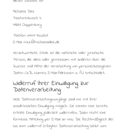
dieser Website ist:
Michaela Diek
Pastorenbusch 4
49661 Cloppenburg
Telefon: 04471 9002609
E-Mail: micki@michaeladiek.de
Verantwortliche Stelle ist die natürliche oder juristische
Person, die allein oder gemeinsam mit anderen über die
Zwecke und Mittel der Verarbeitung von personenbezogenen
Daten (z.B. Namen, E-Mail-Adressen o. Ä.) entscheidet.
Widerruf Ihrer Einwilligung zur
Datenverarbeitung
Viele Datenverarbeitungsvorgänge sind nur mit Ihrer
ausdrücklichen Einwilligung möglich. Sie können eine bereits
erteilte Einwilligung jederzeit widerrufen. Dazu reicht eine
formlose Mitteilung per E-Mail an uns. Die Rechtmäßigkeit der
bis zum Widerruf erfolgten Datenverarbeitung bleibt vom