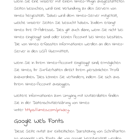
Wenn Sie eine unserer mit einem Vimeo-Plugin ausgestatteten
Seiten besuchen, wird eine Verbindung zu den Servern von
Vimeo hergestellt. Dabei wird dem Vimeo-Server mitgeteilt,
welche unserer Seiten Sie besucht haben. Zudem erlangt
Vimeo Ihre IP-Adresse. Dies gilt auch dann, wenn Sie nicht bei
Vimeo eingeloggt sind oder keinen Account bei Vimeo besitzen.
Die von Vimeo erfassten Informationen werden an den Vimeo-
Server in den USA übermittelt.
Wenn Sie in Ihrem Vimeo-Account eingeloggt sind, ermöglichen
Sie Vimeo, Ihr Surfverhalten direkt Ihrem persönlichen Profil
zuzuordnen. Dies können Sie verhindern, indem Sie sich aus
Ihrem Vimeo-Account ausloggen.
Weitere Informationen zum Umgang mit Nutzerdaten finden
Sie in der Datenschutzerklärung von Vimeo
unter:
https://vimeo.com/privacy
.
Google Web Fonts
Diese Seite nutzt zur einheitlichen Darstellung von Schriftarten
so genannte Web Fonts, die von Google bereitgestellt werden.