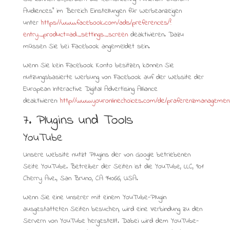
Audiences” im Bereich Einstellungen für Werbeanzeigen
unter
https://www.facebook.com/ads/preferences/?
entry_product=ad_settings_screen
deaktivieren. Dazu
müssen Sie bei Facebook angemeldet sein.
Wenn Sie kein Facebook Konto besitzen, können Sie
nutzungsbasierte Werbung von Facebook auf der Website der
European Interactive Digital Advertising Alliance
deaktivieren:
http://www.youronlinechoices.com/de/praferenzmanagemen
7. Plugins und Tools
YouTube
Unsere Website nutzt Plugins der von Google betriebenen
Seite YouTube. Betreiber der Seiten ist die YouTube, LLC, 901
Cherry Ave., San Bruno, CA 94066, USA.
Wenn Sie eine unserer mit einem YouTube-Plugin
ausgestatteten Seiten besuchen, wird eine Verbindung zu den
Servern von YouTube hergestellt. Dabei wird dem YouTube-