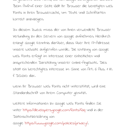
Beim Aufruf einer Seite lädt Ihr Browser die benötigten Web
Fonts in ihren Browsercache, um Texte und Schriftarten
korrekt anzuzeigen.
Zu diesem Zweck muss der von Ihnen verwendete Browser
Verbindung zu den Servern von Google aufnehmen. Hierdurch
erlangt Google Kenntnis darüber, dass über Ihre IP-Adresse
unsere Website aufgerufen wurde. Die Nutzung von Google
Web Fonts erfolgt im Interesse einer einheitlichen und
ansprechenden Darstellung unserer Online-Angebote. Dies
stellt ein berechtigtes Interesse im Sinne von Art. 6 Abs. 1 lit.
f DSGVO dar.
Wenn Ihr Browser Web Fonts nicht unterstützt, wird eine
Standardschrift von Ihrem Computer genutzt.
Weitere Informationen zu Google Web Fonts finden Sie
unter
https://developers.google.com/fonts/faq
und in der
Datenschutzerklärung von
Google:
https://www.google.com/policies/privacy/
.