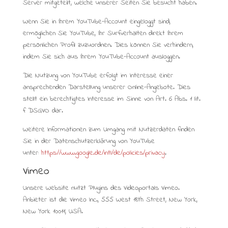
Server mitgeteilt, welche unserer Seiten Sie besucht haben.
Wenn Sie in Ihrem YouTube-Account eingeloggt sind,
ermöglichen Sie YouTube, Ihr Surfverhalten direkt Ihrem
persönlichen Profil zuzuordnen. Dies können Sie verhindern,
indem Sie sich aus Ihrem YouTube-Account ausloggen.
Die Nutzung von YouTube erfolgt im Interesse einer
ansprechenden Darstellung unserer Online-Angebote. Dies
stellt ein berechtigtes Interesse im Sinne von Art. 6 Abs. 1 lit.
f DSGVO dar.
Weitere Informationen zum Umgang mit Nutzerdaten finden
Sie in der Datenschutzerklärung von YouTube
unter:
https://www.google.de/intl/de/policies/privacy
.
Vimeo
Unsere Website nutzt Plugins des Videoportals Vimeo.
Anbieter ist die Vimeo Inc., 555 West 18th Street, New York,
New York 10011, USA.